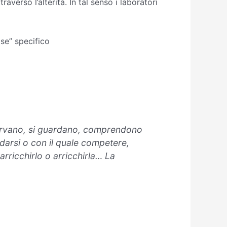
verso l’alterità. In tal senso i laboratori
se” specifico
servano, si guardano, comprendono
darsi o con il quale competere,
rricchirlo o arricchirla… La