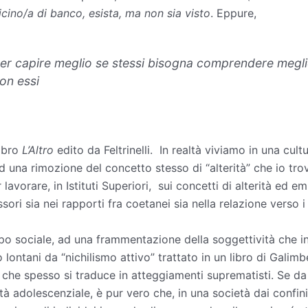
icino/a di banco, esista, ma non sia visto
. Eppure,
er capire meglio se stessi bisogna comprendere meglio g
on essi
libro
L’Altro
edito da Feltrinelli. In realtà viviamo in una cu
, ad una rimozione del concetto stesso di “alterità” che io 
avorare, in Istituti Superiori, sui concetti di alterità ed 
i sia nei rapporti fra coetanei sia nella relazione verso i
ipo sociale, ad una frammentazione della soggettività che in
lontani da “nichilismo attivo” trattato in un libro di Galimb
 che spesso si traduce in atteggiamenti suprematisti. Se da 
tà adolescenziale, è pur vero che, in una società dai confin