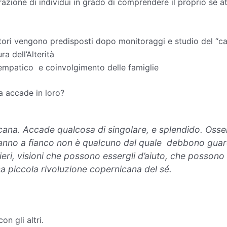
ione di individui in grado di comprendere il proprio sé attra
tori vengono predisposti dopo monitoraggi e studio del “ca
ra dell’Alterità
o empatico e coinvolgimento delle famiglie
sa accade in loro?
ncana. Accade qualcosa di singolare, e splendido. Os
 hanno a fianco non è qualcuno dal quale debbono guar
eri, visioni che possono essergli d’aiuto, che possono a
na piccola rivoluzione copernicana del sé.
n gli altri.