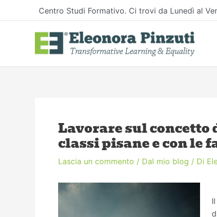
Vai
Centro Studi Formativo. Ci trovi da Lunedì al Ven
al
contenuto
Navigazione
articoli
Lavorare sul concetto di
classi pisane e con le 
Lascia un commento
/
Dal mio blog
/ Di
El
I
d