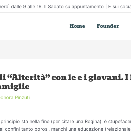
erdì dalle 9 alle 19. Il Sabato su appuntamento | E sui socia
Home
Founder
 “Alterità” con le e i giovani. I
famiglie
eonora Pinzuti
l principio sta nella fine (per citare una Regina): è stupefac
ai confini tanto porosi, manchi una educazione (relazionale e