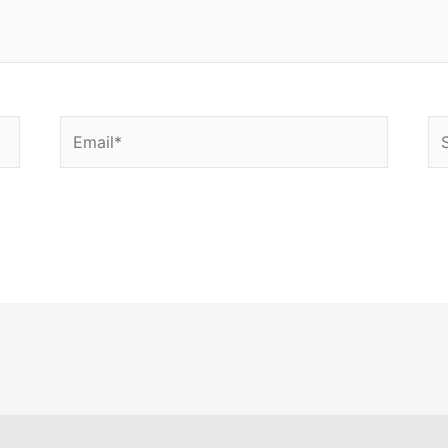
Email*
Si
w