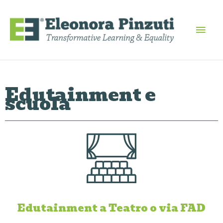
Vai
Men
al
contenuto
princ
Edutainment e
scuola
Edutainment a Teatro o via FAD