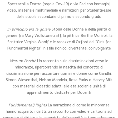
Spettacoli a Teatro (regole Cov-19) o via Fad con immagini,
video, materiale multimediale e narrazioni per Studenti/esse
delle scuole secondarie di primo e secondo grado
In principio era la ghiaia
Storia delle Donne e della parità di
genere fra Mary Wollstonecratf, la pittrice Berthe Morisot, la
Scrittrice Virginia Woolf e le ragazze di Oxford del “Girls for
Fundmental Rights” in stile ironico, divertente, coinvolgente
Warum Perché
Un racconto sulle discriminazioni verso le
minoranze, ripercorrendo la nascita del concetto di
discriminazione per raccontare uomini e donne come Gandhi,
Simon Wiesenthal, Nelson Mandela, Rosa Parks o Harvey Milk
con materiali didattici adatti alle età scolari e unità di
apprendimento dedicate per Docenti
Fun(damental) Rights
La narrazione di come le minoranze
hanno acquisito i diritti, un racconto con video e cartoons sul
concetto di diritto e le conquiste dell’umanità in tono scherzoso