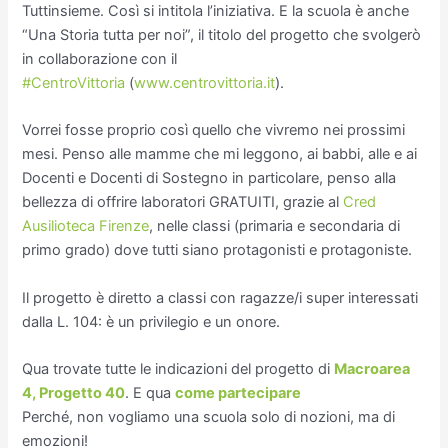
Tuttinsieme. Così si intitola l’iniziativa. E la scuola è anche
“Una Storia tutta per noi”, il titolo del progetto che svolgerò
in collaborazione con il
#
CentroVittoria
(
www.centrovittoria.it
).
Vorrei fosse proprio così quello che vivremo nei prossimi
mesi. Penso alle mamme che mi leggono, ai babbi, alle e ai
Docenti e Docenti di Sostegno in particolare, penso alla
bellezza di offrire laboratori GRATUITI, grazie al
Cred
Ausilioteca Firenze
, nelle classi (primaria e secondaria di
primo grado) dove tutti siano protagonisti e protagoniste.
Il progetto è diretto a classi con ragazze/i super interessati
dalla L. 104: è un p
rivilegio e un onore.
Qua trovate tutte le indicazioni del progetto di
Macroarea
4, Progetto 40
. E qua
come partecipare
Perché, non vogliamo una scuola solo di nozioni, ma di
emozioni!