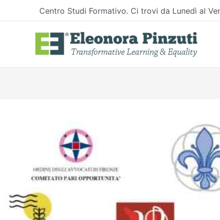
Vai
Centro Studi Formativo. Ci trovi da Lunedì al Ven
al
contenuto
Navigazione
articoli