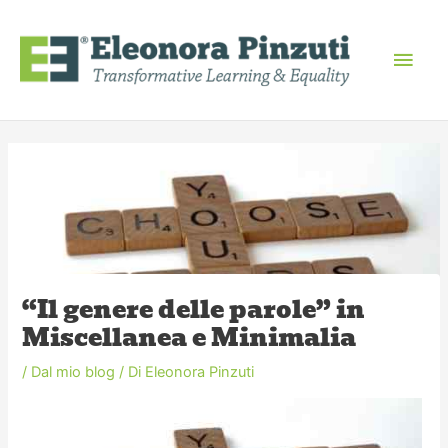
Vai
Men
al
contenuto
princ
Navigazione
articoli
“Il genere delle parole” in
Miscellanea e Minimalia
/
Dal mio blog
/ Di
Eleonora Pinzuti