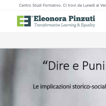
Vai
Centro Studi Formativo. Ci trovi da Lunedì al Ven
al
contenuto
Navigazione
articoli