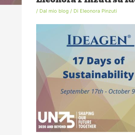
/
Dal mio blog
/ Di
Eleonora Pinzuti