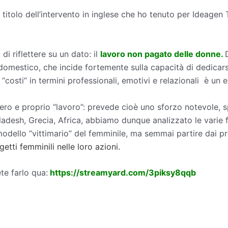
 titolo dell’intervento in inglese che ho tenuto per Ideagen T
di riflettere su un dato: il
lavoro non pagato delle donne.
o domestico, che incide fortemente sulla capacità di dedica
osti” in termini professionali, emotivi e relazionali è un 
n vero e proprio “lavoro”: prevede cioè uno sforzo notevole,
desh, Grecia, Africa, abbiamo dunque analizzato le varie fo
modello “vittimario” del femminile, ma semmai partire dai pr
getti femminili nelle loro azioni.
te farlo qua:
https://streamyard.com/3piksy8qqb